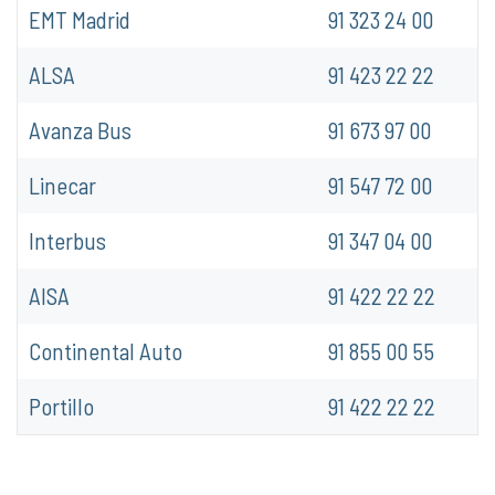
EMT Madrid
91 323 24 00
ALSA
91 423 22 22
Avanza Bus
91 673 97 00
Linecar
91 547 72 00
Interbus
91 347 04 00
AISA
91 422 22 22
Continental Auto
91 855 00 55
Portillo
91 422 22 22