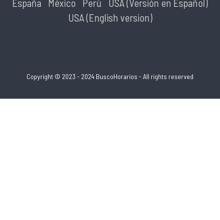
España
México
Perú
USA (Versión en Español)
USA (English version)
Copyright © 2023 - 2024 BuscoHorarios - All rights reserved