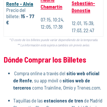
Sebastián-
Renfe - Alvia
Chamartín
Precio del
Donostia
billete:
15 - 77
07:15, 10:24,
€
12:01, 15:39,
12:05, 17:38
17:03, 22:47
* El costo de los billetes puede variar dependiendo de la temporada.
** La información está sujeta a cambios sin previo aviso.
Dónde Comprar los Billetes
Compra online a través del
sitio web oficial
de Renfe
, su app móvil o
sitios web de
terceros
como Trainline, Omio y Trenes.com.
Taquillas de las
estaciones de tren
de Madrid