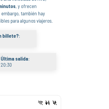
 minutos
, y ofrecen
in embargo, también hay
bles para algunos viajeros.
 billete?
:
Última salida
:
20:30