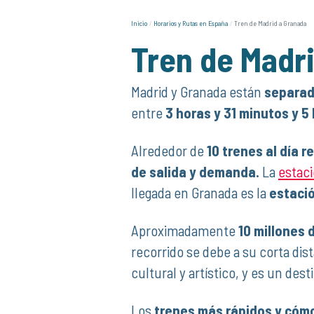
Inicio
Horarios y Rutas en España
Tren de Madrid a Granada
Tren de Madr
Madrid y Granada están
separad
entre
3 horas y 31 minutos y 5
Alrededor de
10 trenes al día r
de salida y demanda.
La
estaci
llegada en Granada es la
estació
Aproximadamente
10 millones 
recorrido se debe a su corta di
cultural y artístico, y es un dest
Los
trenes más rápidos y cómo