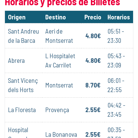
Horarios y precios de Billetes
Origen
Destino
Precio
Horarios
Sant Andreu
Aeri de
05:51 -
4.80€
de la Barca
Montserrat
23:30
L Hospitalet
05:43 -
Abrera
4.80€
Av Carrilet
23:09
Sant Vicenç
06:01 -
Montserrat
8.70€
dels Horts
22:55
04:42 -
La Floresta
Provença
2.55€
23:45
Hospital
00:35 -
La Bonanova
2.55€