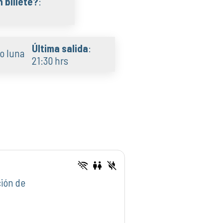
 billete?
:
Última salida
:
21:30 hrs
ión de