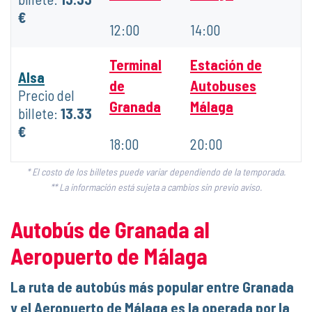
€
12:00
14:00
Terminal
Estación de
Alsa
de
Autobuses
Precio del
Granada
Málaga
billete:
13.33
€
18:00
20:00
* El costo de los billetes puede variar dependiendo de la temporada.
** La información está sujeta a cambios sin previo aviso.
Autobús de Granada al
Aeropuerto de Málaga
La ruta de autobús más popular entre Granada
y el Aeropuerto de Málaga es la operada por la